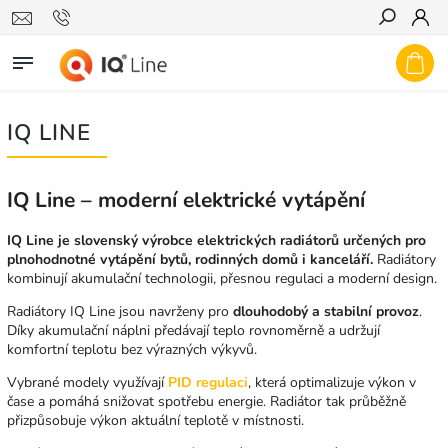
Hledat
IQ LINE
IQ Line – moderní elektrické vytápění
IQ Line je slovenský výrobce elektrických radiátorů určených pro
plnohodnotné vytápění bytů, rodinných domů i kanceláří.
Radiátory
kombinují akumulační technologii, přesnou regulaci a moderní design.
Radiátory IQ Line jsou navrženy pro
dlouhodobý a stabilní provoz
.
Díky akumulační náplni předávají teplo rovnoměrně a udržují
komfortní teplotu bez výrazných výkyvů.
Vybrané modely využívají
PID regulaci
, která optimalizuje výkon v
čase a pomáhá snižovat spotřebu energie. Radiátor tak průběžně
přizpůsobuje výkon aktuální teplotě v místnosti.