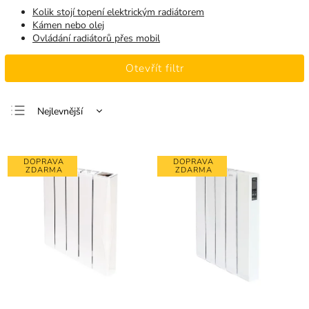
Kolik stojí topení elektrickým radiátorem
Kámen nebo olej
Ovládání radiátorů přes mobil
Otevřít filtr
Nejlevnější
Nejdražší
Nejprodávanější
DOPRAVA
DOPRAVA
ZDARMA
ZDARMA
Abecedně