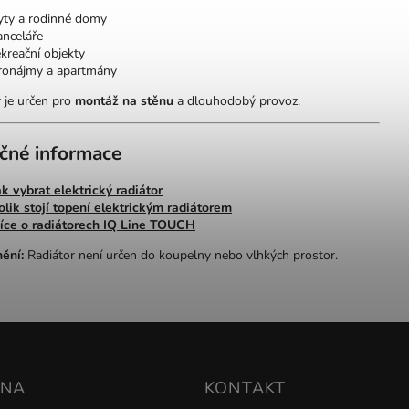
yty a rodinné domy
anceláře
ekreační objekty
ronájmy a apartmány
 je určen pro
montáž na stěnu
a dlouhodobý provoz.
ečné informace
ak vybrat elektrický radiátor
olik stojí topení elektrickým radiátorem
íce o radiátorech IQ Line TOUCH
ění:
Radiátor není určen do koupelny nebo vlhkých prostor.
DNA
KONTAKT