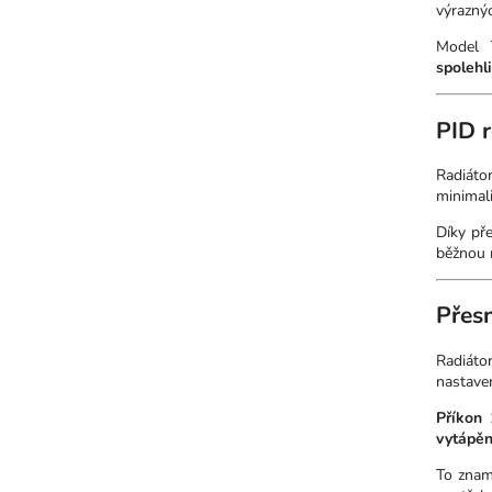
výraznýc
Model 
spolehl
PID r
Radiáto
minimal
Díky pře
běžnou r
Přesn
Radiáto
nastave
Příkon
vytápěn
To zname