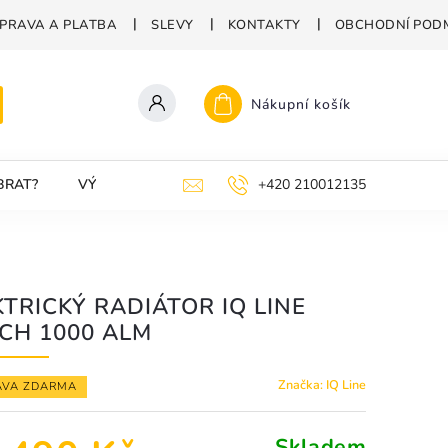
PRAVA A PLATBA
SLEVY
KONTAKTY
OBCHODNÍ POD
Nákupní košík
BRAT?
VÝPOČET VÝKONU A SPOTŘEBY
+420 210012135
KTRICKÝ RADIÁTOR IQ LINE
CH 1000 ALM
Značka:
IQ Line
AVA ZDARMA
Skladem