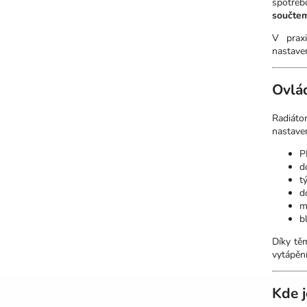
spotřeb
součtem
V praxi
nastave
Ovlád
Radiát
nastaven
P
d
t
d
m
b
Díky tě
vytápěn
Kde j