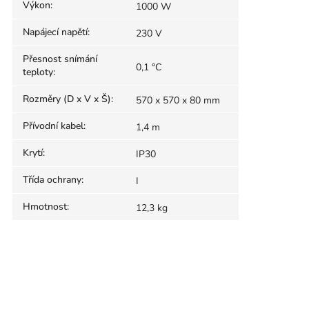
Výkon
:
1000 W
Napájecí napětí
:
230 V
Přesnost snímání
0,1 °C
teploty
:
Rozměry (D x V x Š)
:
570 x 570 x 80 mm
Přívodní kabel
:
1,4 m
Krytí
:
IP30
Třída ochrany
:
I
Hmotnost
:
12,3 kg