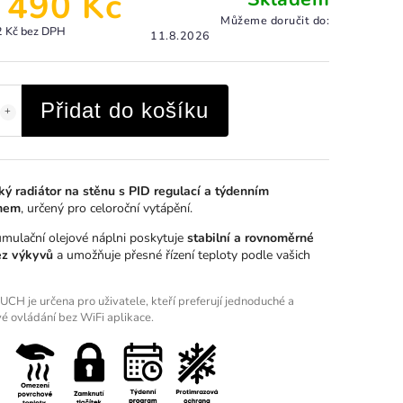
 490 Kč
Můžeme doručit do:
2 Kč bez DPH
11.8.2026
Přidat do košíku
cký radiátor na stěnu s PID regulací a týdenním
mem
, určený pro celoroční vytápění.
umulační olejové náplni poskytuje
stabilní a rovnoměrné
ez výkyvů
a umožňuje přesné řízení teploty podle vašich
CH je určena pro uživatele, kteří preferují jednoduché a
vé ovládání bez WiFi aplikace.