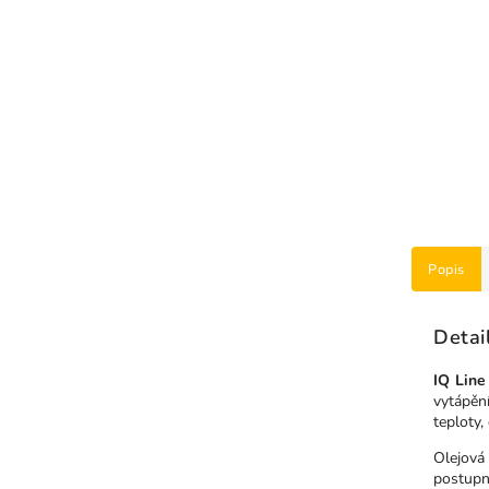
Popis
Detai
IQ Lin
vytápěn
teploty,
Olejová 
postupn