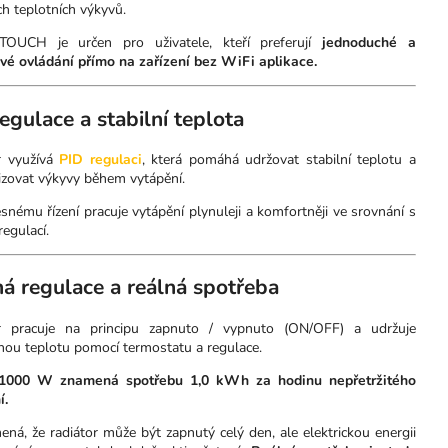
h teplotních výkyvů.
TOUCH je určen pro uživatele, kteří preferují
jednoduché a
ivé ovládání přímo na zařízení bez WiFi aplikace.
egulace a stabilní teplota
r využívá
PID regulaci
, která pomáhá udržovat stabilní teplotu a
izovat výkyvy během vytápění.
snému řízení pracuje vytápění plynuleji a komfortněji ve srovnání s
egulací.
á regulace a reálná spotřeba
r pracuje na principu zapnuto / vypnuto (ON/OFF) a udržuje
nou teplotu pomocí termostatu a regulace.
 1000 W znamená spotřebu 1,0 kWh za hodinu nepřetržitého
í.
ná, že radiátor může být zapnutý celý den, ale elektrickou energii