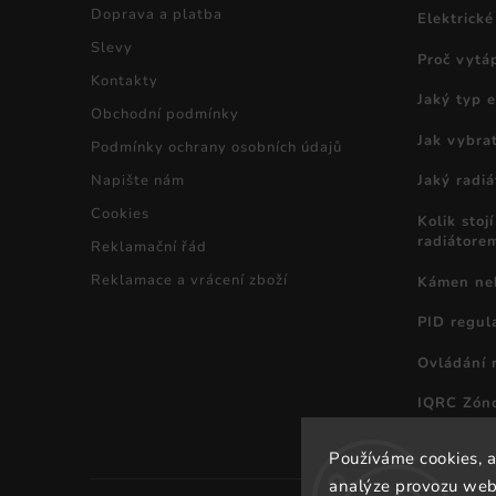
Doprava a platba
Elektrické
Slevy
Proč vytáp
Kontakty
Jaký typ e
Obchodní podmínky
Jak vybrat
Podmínky ochrany osobních údajů
Napište nám
Jaký radiá
Cookies
Kolik stoj
radiátore
Reklamační řád
Reklamace a vrácení zboží
Kámen neb
PID regul
Ovládání r
IQRC Zóno
Používáme cookies, 
analýze provozu webu