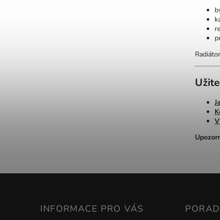
b
k
r
p
Radiátor
Užit
J
K
V
Upozorn
INFORMACE PRO VÁS
PORA