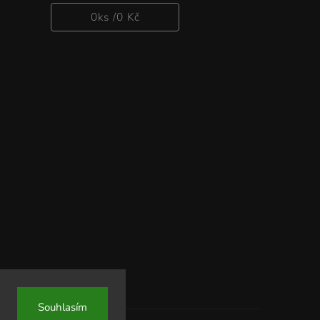
0
ks /
0 Kč
Souhlasím