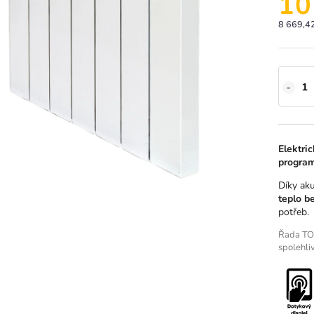
10
8 669,4
Elektri
progra
Díky ak
teplo b
potřeb.
Řada TOU
spolehli