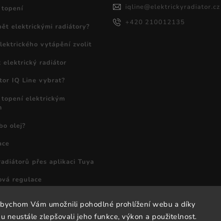
iqline
@
elektrickyradiator.cz
 topení
+420 210012135
ět elektrickými radiátory?
lektrického vytápění zvolit
 elektrický radiátor
tor IQ Line vybrat?
í topení elektrickým
m
o olej?
ace
adiátorů přes aplikaci Tuya
vá regulace
abychom Vám umožnili pohodlné prohlížení webu a díky
 neustále zlepšovali jeho funkce, výkon a použitelnost.