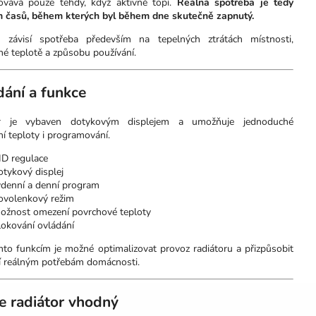
ovává pouze tehdy, když aktivně topí.
Reálná spotřeba je tedy
 časů, během kterých byl během dne skutečně zapnutý.
 závisí spotřeba především na tepelných ztrátách místnosti,
né teplotě a způsobu používání.
ání a funkce
or je vybaven dotykovým displejem a umožňuje jednoduché
í teploty i programování.
ID regulace
otykový displej
ýdenní a denní program
ovolenkový režim
ožnost omezení povrchové teploty
lokování ovládání
mto funkcím je možné optimalizovat provoz radiátoru a přizpůsobit
í reálným potřebám domácnosti.
e radiátor vhodný