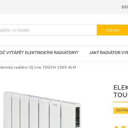
DO
Hledat
OČ VYTÁPĚT ELEKTRICKÝMI RADIÁTORY?
JAKÝ RADIÁTOR VY
ektrický radiátor IQ Line TOUCH 1000 ALM
ELE
TOU
DOPR