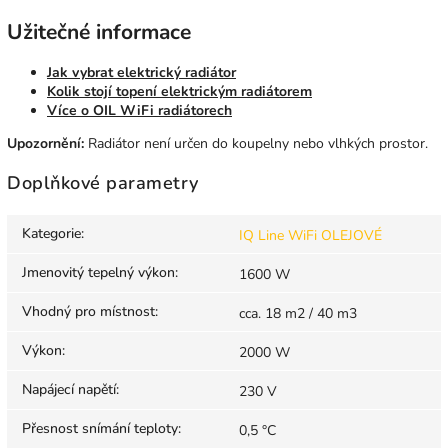
Užitečné informace
Jak vybrat elektrický radiátor
Kolik stojí topení elektrickým radiátorem
Více o OIL WiFi radiátorech
Upozornění:
Radiátor není určen do koupelny nebo vlhkých prostor.
Doplňkové parametry
Kategorie
:
IQ Line WiFi OLEJOVÉ
Jmenovitý tepelný výkon
:
1600 W
Vhodný pro místnost
:
cca. 18 m2 / 40 m3
Výkon
:
2000 W
Napájecí napětí
:
230 V
Přesnost snímání teploty
:
0,5 °C