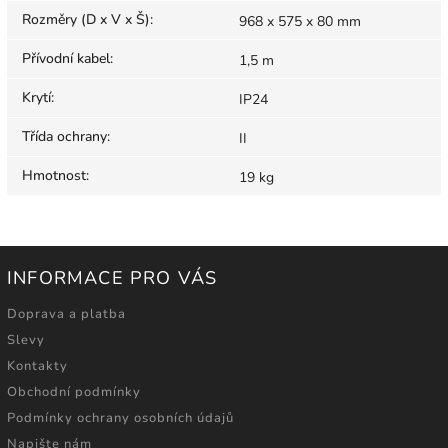
Rozměry (D x V x Š)
:
968 x 575 x 80 mm
Přívodní kabel
:
1,5 m
Krytí
:
IP24
Třída ochrany
:
II
Hmotnost
:
19 kg
INFORMACE PRO VÁS
Doprava a platba
Slevy
Kontakty
Obchodní podmínky
Podmínky ochrany osobních údajů
Napište nám