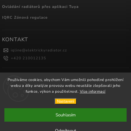
Ovládání radiátorů přes aplikaci Tuya
IQRC Zónová regulace
KONTAKT
iqline
@
elektrickyradiator.cz
+420 210012135
NÁKUPNÍ KOŠÍK
Používáme cookies, abychom Vám umožnili pohodlné prohlížení
webu a díky analýze provozu webu neustále zlepšovali jeho
0
ks /
0 Kč
funkce, výkon a použitelnost.
Více informací
Nastavení
Copyright 2026
ElektrickyRadiator.CZ
. Všechna práva vyhrazena.
Souhlasím
Vytvořil
Shoptet
| Design
Shoptak.cz.
Odmítnout