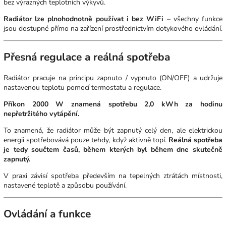
bez výrazných teplotních výkyvů.
Radiátor lze plnohodnotně používat i bez WiFi
– všechny funkce
jsou dostupné přímo na zařízení prostřednictvím dotykového ovládání.
Přesná regulace a reálná spotřeba
Radiátor pracuje na principu zapnuto / vypnuto (ON/OFF) a udržuje
nastavenou teplotu pomocí termostatu a regulace.
Příkon 2000 W znamená spotřebu 2,0 kWh za hodinu
nepřetržitého vytápění.
To znamená, že radiátor může být zapnutý celý den, ale elektrickou
energii spotřebovává pouze tehdy, když aktivně topí.
Reálná spotřeba
je tedy součtem časů, během kterých byl během dne skutečně
zapnutý.
V praxi závisí spotřeba především na tepelných ztrátách místnosti,
nastavené teplotě a způsobu používání.
Ovládání a funkce