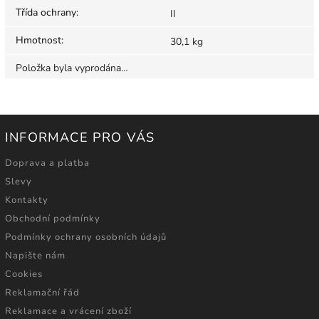
Třída ochrany
:
II
Hmotnost
:
30,1 kg
Položka byla vyprodána…
INFORMACE PRO VÁS
Doprava a platba
Slevy
Kontakty
Obchodní podmínky
Podmínky ochrany osobních údajů
Napište nám
Cookies
Reklamační řád
Reklamace a vrácení zboží