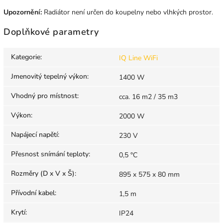
Upozornění:
Radiátor není určen do koupelny nebo vlhkých prostor.
Doplňkové parametry
Kategorie
:
IQ Line WiFi
Jmenovitý tepelný výkon
:
1400 W
Vhodný pro místnost
:
cca. 16 m2 / 35 m3
Výkon
:
2000 W
Napájecí napětí
:
230 V
Přesnost snímání teploty
:
0,5 °C
Rozměry (D x V x Š)
:
895 x 575 x 80 mm
Přívodní kabel
:
1,5 m
Krytí
:
IP24