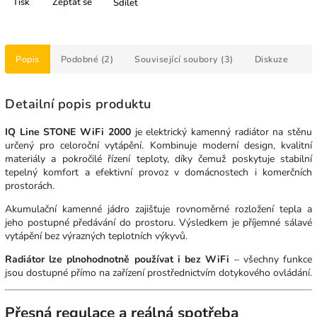
Tisk
Zeptat se
Sdílet
Popis
Podobné (2)
Související soubory (3)
Diskuze
Detailní popis produktu
IQ Line STONE WiFi 2000
je elektrický kamenný radiátor na stěnu
určený pro celoroční vytápění. Kombinuje moderní design, kvalitní
materiály a pokročilé řízení teploty, díky čemuž poskytuje stabilní
tepelný komfort a efektivní provoz v domácnostech i komerčních
prostorách.
Akumulační kamenné jádro zajišťuje rovnoměrné rozložení tepla a
jeho postupné předávání do prostoru. Výsledkem je příjemné sálavé
vytápění bez výrazných teplotních výkyvů.
Radiátor lze plnohodnotně používat i bez WiFi
– všechny funkce
jsou dostupné přímo na zařízení prostřednictvím dotykového ovládání.
Přesná regulace a reálná spotřeba