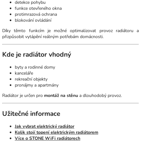
detekce pohybu
funkce otevřeného okna
protimrazová ochrana
blokování ovládání
Díky těmto funkcím je možné optimalizovat provoz radiátoru a
přizpůsobit vytápění reálným potřebám domácnosti.
Kde je radiátor vhodný
byty a rodinné domy
kanceláře
rekreační objekty
pronájmy a apartmány
Radiátor je určen pro
montáž na stěnu
a dlouhodobý provoz.
Užitečné informace
Jak vybrat elektrický radiátor
Kolik stojí topení elektrickým radiátorem
Více o STONE WiFi radiátorech