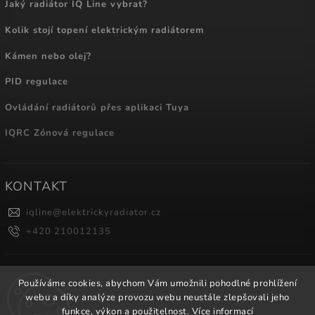
Jaký radiátor IQ Line vybrat?
Kolik stojí topení elektrickým radiátorem
Kámen nebo olej?
PID regulace
Ovládání radiátorů přes aplikaci Tuya
IQRC Zónová regulace
KONTAKT
iqline
@
elektrickyradiator.cz
+420 210012135
NÁKUPNÍ KOŠÍK
Používáme cookies, abychom Vám umožnili pohodlné prohlížení
webu a díky analýze provozu webu neustále zlepšovali jeho
0
ks /
0 Kč
funkce, výkon a použitelnost.
Více informací