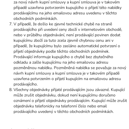
za nový návrh kupní smlouvy a kupní smlouva je v takovém
případě uzavřena potvrzením kupujícího o přijetí této nabídky
prodávajícímu na jeho emailovou adresu uvedenu v těchto
obchodních podmínkách.
V případě, že došlo ke zjevné technické chybě na straně
prodávajícího při uvedení ceny zboží v internetovém obchodě,
nebo v průběhu objednávání, není prodávající povinen dodat
kupujícímu zboží za tuto zcela zjevně chybnou cenu ani v
případě, že kupujícímu bylo zasláno automatické potvrzení o
přijetí objednávky podle těchto obchodních podmínek.
Prodávající informuje kupujícího o chybě bez zbytečného
odkladu a zašle kupujícímu na jeho emailovou adresu
pozměněnou nabídku. Pozměněná nabídka se považuje za nový
návrh kupní smlouvy a kupní smlouva je v takovém případě
uzavřena potvrzením o přijetí kupujícím na emailovou adresu
prodávajícího.
Všechny objednávky přijaté prodávajícím jsou závazné. Kupující
může zrušit objednávku, dokud není kupujícímu doručeno
oznámení o přijetí objednávky prodávajícím. Kupující může zrušit
objednávku telefonicky na telefonní číslo nebo email
prodávajícího uvedený v těchto obchodních podmínkách.