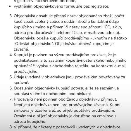
registraci v internetovém obchodě,
vyplněním objednávkového formuláře bez registrace.
Objednávka obsahuje přesný název objednaného zboží, počet
kusů zboží, zvolený způsob dodání zboží a kontaktní údaje
kupujícího (jméno a příjmení či název společnosti, IČO, sídlo,
adresu pro doručování, telefonní číslo, e-mailovou adresu).
Objednávku odešle kupující prodávajícímu kliknutím na tlačítko
„Odeslat objednávku“. Objednávka učiněná kupujícím je
závazná.
Kupující je povinen na výzvu prodávajícího prokázat, že je
podnikatelem, a to zasláním kopie živnostenského nebo jiného
oprávnění či výpisu z obchodního rejstříku na kontaktní e-mail
prodávajícího.
Údaje uvedené v objednávce jsou prodávajícím považovány za
správné.
Odesláním objednávky kupující potvrzuje, že se seznámil a
souhlasí s těmito obchodními podmínkami.
Prodávající není povinen obdrženou objednávku přijmout.
Nepřijatá objednávka není pro prodávajícího závazná. Kupní
smlouva je uzavřena až po přijetí poptávky prodávajícím.
Oznámení o přijetí objednávky je doručeno na emailovou
adresu kupujícího.
V případě, že některý z požadavků uvedených v objednávce