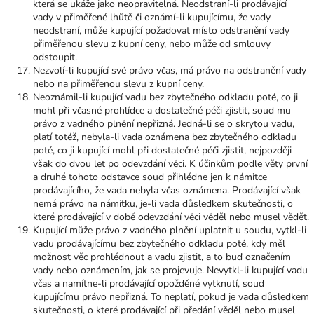
která se ukáže jako neopravitelná. Neodstraní-li prodávající
vady v přiměřené lhůtě či oznámí-li kupujícímu, že vady
neodstraní, může kupující požadovat místo odstranění vady
přiměřenou slevu z kupní ceny, nebo může od smlouvy
odstoupit.
Nezvolí-li kupující své právo včas, má právo na odstranění vady
nebo na přiměřenou slevu z kupní ceny.
Neoznámil-li kupující vadu bez zbytečného odkladu poté, co ji
mohl při včasné prohlídce a dostatečné péči zjistit, soud mu
právo z vadného plnění nepřizná. Jedná-li se o skrytou vadu,
platí totéž, nebyla-li vada oznámena bez zbytečného odkladu
poté, co ji kupující mohl při dostatečné péči zjistit, nejpozději
však do dvou let po odevzdání věci. K účinkům podle věty první
a druhé tohoto odstavce soud přihlédne jen k námitce
prodávajícího, že vada nebyla včas oznámena. Prodávající však
nemá právo na námitku, je-li vada důsledkem skutečnosti, o
které prodávající v době odevzdání věci věděl nebo musel vědět.
Kupující může právo z vadného plnění uplatnit u soudu, vytkl-li
vadu prodávajícímu bez zbytečného odkladu poté, kdy měl
možnost věc prohlédnout a vadu zjistit, a to buď označením
vady nebo oznámením, jak se projevuje. Nevytkl-li kupující vadu
včas a namítne-li prodávající opožděné vytknutí, soud
kupujícímu právo nepřizná. To neplatí, pokud je vada důsledkem
skutečnosti, o které prodávající při předání věděl nebo musel