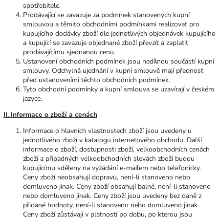
spotřebitele.
Prodávající se zavazuje za podmínek stanovených kupní
smlouvou a těmito obchodními podmínkami realizovat pro
kupujícího dodávky zboží dle jednotlivých objednávek kupujícího
a kupující se zavazuje objednané zboží převzít a zaplatit
prodávajícímu sjednanou cenu.
Ustanovení obchodních podmínek jsou nedílnou součástí kupní
smlouvy. Odchylná ujednání v kupní smlouvě mají přednost
před ustanoveními těchto obchodních podmínek.
Tyto obchodní podmínky a kupní smlouva se uzavírají v českém
jazyce.
II. Informace o zboží a cenách
Informace o hlavních vlastnostech zboží jsou uvedeny u
jednotlivého zboží v katalogu internetového obchodu. Další
informace o zboží, dostupnosti zboží, velkoobchodních cenách
zboží a případných velkoobchodních slevách zboží budou
kupujícímu sděleny na vyžádání e-mailem nebo telefonicky.
Ceny zboží neobsahují dopravu, není-li stanoveno nebo
domluveno jinak. Ceny zboží obsahují balné, není-li stanoveno
nebo domluveno jinak. Ceny zboží jsou uvedeny bez daně z
přidané hodnoty, není-li stanoveno nebo domluveno jinak.
Ceny zboží zůstávají v platnosti po dobu, po kterou jsou