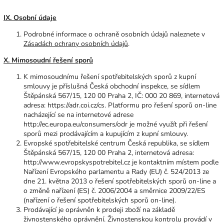
IX. Osobní údaje
Podrobné informace o ochraně osobních údajů naleznete v
Zásadách ochrany osobních údajů
.
X. Mimosoudní řešení sporů
K mimosoudnímu řešení spotřebitelských sporů z kupní
smlouvy je příslušná Česká obchodní inspekce, se sídlem
Štěpánská 567/15, 120 00 Praha 2, IČ: 000 20 869, internetová
adresa: https://adr.coi.cz/cs. Platformu pro řešení sporů on-line
nacházející se na internetové adrese
http://ec.europa.eu/consumers/odr je možné využít při řešení
sporů mezi prodávajícím a kupujícím z kupní smlouvy.
Evropské spotřebitelské centrum Česká republika, se sídlem
Štěpánská 567/15, 120 00 Praha 2, internetová adresa:
http://www.evropskyspotrebitel.cz je kontaktním místem podle
Nařízení Evropského parlamentu a Rady (EU) č. 524/2013 ze
dne 21. května 2013 o řešení spotřebitelských sporů on-line a
o změně nařízení (ES) č. 2006/2004 a směrnice 2009/22/ES
(nařízení o řešení spotřebitelských sporů on-line).
Prodávající je oprávněn k prodeji zboží na základě
živnostenského oprávnění. Živnostenskou kontrolu provádí v