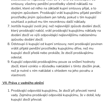
smlouvy, všechny peněžní prostředky včetně nákladů na
dodání, které od něho na základě kupní smlouvy přijal, a to
stejným způsobem. Prodávající vrátí kupujícímu přijaté peněžní
prostředky jiným způsobem jen tehdy, pokud s tím kupující
souhlasil a pokud mu tím nevzniknou další náklady.
Jestliže kupující zvolil jiný, než nejlevnější způsob dodání zboží,
který prodávající nabízí, vrátí prodávající kupujícímu náklady na
dodání zboží ve výši odpovídající nejlevnějšímu nabízenému
způsobu dodání zboží.
Odstoupí-li kupující od kupní smlouvy, není prodávající povinen
vrátit přijaté peněžní prostředky kupujícímu dříve, než mu
kupující zboží předá nebo prokáže, že zboží prodávajícímu
odeslal.
Kupující odpovídá prodávajícímu pouze za snížení hodnoty
zboží, které vzniklo v důsledku nakládání s tímto zbožím jinak,
než je nutné s ním nakládat s ohledem na jeho povahu a
vlastnosti.
VII. Práva z vadného plnění
Prodávající odpovídá kupujícímu, že zboží při převzetí nemá
vady. Zejména prodávající odpovídá kupujícímu, že v době, kdy
kupující zboží převzal: