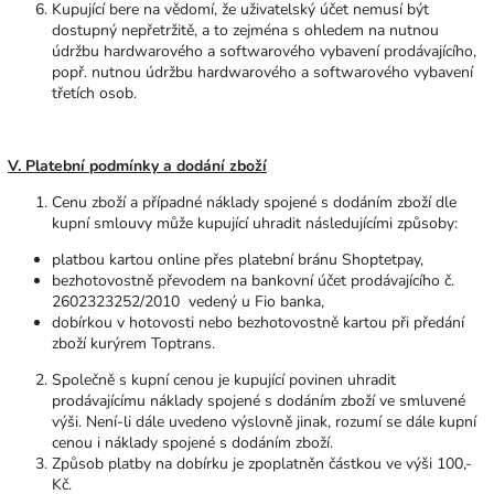
Kupující bere na vědomí, že uživatelský účet nemusí být
dostupný nepřetržitě, a to zejména s ohledem na nutnou
údržbu hardwarového a softwarového vybavení prodávajícího,
popř. nutnou údržbu hardwarového a softwarového vybavení
třetích osob.
V. Platební podmínky a dodání zboží
Cenu zboží a případné náklady spojené s dodáním zboží dle
kupní smlouvy může kupující uhradit následujícími způsoby:
platbou kartou online přes platební bránu Shoptetpay,
bezhotovostně převodem na bankovní účet prodávajícího č.
2602323252/2010
vedený u Fio banka,
dobírkou v hotovosti nebo bezhotovostně kartou při předání
zboží kurýrem Toptrans.
Společně s kupní cenou je kupující povinen uhradit
prodávajícímu náklady spojené s dodáním zboží ve smluvené
výši. Není-li dále uvedeno výslovně jinak, rozumí se dále kupní
cenou i náklady spojené s dodáním zboží.
Způsob platby na dobírku je zpoplatněn částkou ve výši 100,-
Kč.