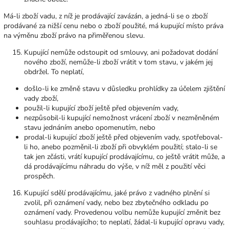
Má-li zboží vadu, z níž je prodávající zavázán, a jedná-li se o zboží
prodávané za nižší cenu nebo o zboží použité, má kupující místo práva
na výměnu zboží právo na přiměřenou slevu.
Kupující nemůže odstoupit od smlouvy, ani požadovat dodání
nového zboží, nemůže-li zboží vrátit v tom stavu, v jakém jej
obdržel. To neplatí,
došlo-li ke změně stavu v důsledku prohlídky za účelem zjištění
vady zboží,
použil-li kupující zboží ještě před objevením vady,
nezpůsobil-li kupující nemožnost vrácení zboží v nezměněném
stavu jednáním anebo opomenutím, nebo
prodal-li kupující zboží ještě před objevením vady, spotřeboval-
li ho, anebo pozměnil-li zboží při obvyklém použití; stalo-li se
tak jen zčásti, vrátí kupující prodávajícímu, co ještě vrátit může, a
dá prodávajícímu náhradu do výše, v níž měl z použití věci
prospěch.
Kupující sdělí prodávajícímu, jaké právo z vadného plnění si
zvolil, při oznámení vady, nebo bez zbytečného odkladu po
oznámení vady. Provedenou volbu nemůže kupující změnit bez
souhlasu prodávajícího; to neplatí, žádal-li kupující opravu vady,