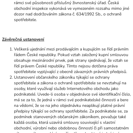
rámci své působnosti příslušný živnostenský úřad. Česká
obchodní inspekce vykonává ve vymezeném rozsahu mimo jiné
dozor nad dodržováním zákona č. 634/1992 Sb., o ochraně
spotřebitele.
Závěrečná ustanovení
Veškerá ujednání mezi prodávajícím a kupujícím se řídí právním
řádem České republiky. Pokud vztah založený kupní smlouvou
obsahuje mezinárodní prvek, pak strany sjednávají, že vztah se
řídí právem České republiky. Tímto nejsou dotčena práva
spotřebitele vyplývající z obecně závazných právních předpisů.
Ustanovení občanského zákoníku týkající se ochrany
spotřebitele a zákona o ochraně spotřebitele se nevztahují na
osoby, které využívají služeb Internetového obchodu jako
podnikatelé. Uvede-li osoba v objednávce své identifikační číslo,
má se za to, že jedná v rámci své podnikatelské činnosti a bere
na vědomí, že se na jeho objednávku neaplikují platné právní
předpisy týkající se ochrany spotřebitele. Za podnikatele se, za
podmínek stanovených občanským zákoníkem, považuje také
každá osoba, která uzavírá smlouvy související s vlastní
obchodní, výrobní nebo obdobnou činností či při samostatném