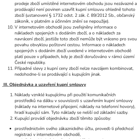
prodeje zboží umístěné internetovém obchodu jsou nezávazné a
prodávající není povinen uzavřít kupní smlouvu ohledně tohoto
zboží (ustanovení § 1732 odst. 2 zák. č. 89/2012 Sb., občanský
zákoník, v platném a účinném znění se nepoužije).
V internetovém obchodě jsou zveřejněny informace o
nákladech spojených s dodáním zboží, a o nákladech za
navrácení zboží, jestliže toto zboží nemůže být vráceno pro svou
povahu obvyklou poštovní cestou. Informace o nákladech
spojených s dodáním zboží uvedené v internetovém obchodě
platí pouze v případech, kdy je zboží doručováno v rámci území
České republiky.
Případné slevy z kupní ceny zboží nelze navzájem kombinovat,
nedohodne-li se prodávající s kupujícím jinak.
III. Objednávka a uzavření kupní smlouvy
Náklady vzniklé kupujícímu při použití komunikačních
prostředků na dálku v souvislosti s uzavřením kupní smlouvy
(náklady na internetové připojení, náklady na telefonní hovory),
hradí kupující sám. Tyto náklady se neliší od základní sazby.
Kupující provádí objednávku zboží těmito způsoby:
prostřednictvím svého zákaznického účtu, provedl-li předchozí
registraci v internetovém obchodě,