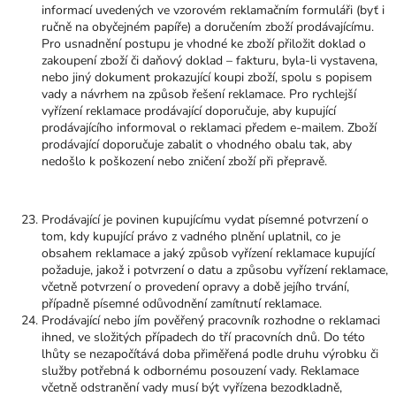
informací uvedených ve vzorovém reklamačním formuláři (byť i
ručně na obyčejném papíře) a doručením zboží prodávajícímu.
Pro usnadnění postupu je vhodné ke zboží přiložit doklad o
zakoupení zboží či daňový doklad – fakturu, byla-li vystavena,
nebo jiný dokument prokazující koupi zboží, spolu s popisem
vady a návrhem na způsob řešení reklamace. Pro rychlejší
vyřízení reklamace prodávající doporučuje, aby kupující
prodávajícího informoval o reklamaci předem e-mailem. Zboží
prodávající doporučuje zabalit o vhodného obalu tak, aby
nedošlo k poškození nebo zničení zboží při přepravě.
Prodávající je povinen kupujícímu vydat písemné potvrzení o
tom, kdy kupující právo z vadného plnění uplatnil, co je
obsahem reklamace a jaký způsob vyřízení reklamace kupující
požaduje, jakož i potvrzení o datu a způsobu vyřízení reklamace,
včetně potvrzení o provedení opravy a době jejího trvání,
případně písemné odůvodnění zamítnutí reklamace.
Prodávající nebo jím pověřený pracovník rozhodne o reklamaci
ihned, ve složitých případech do tří pracovních dnů. Do této
lhůty se nezapočítává doba přiměřená podle druhu výrobku či
služby potřebná k odbornému posouzení vady. Reklamace
včetně odstranění vady musí být vyřízena bezodkladně,