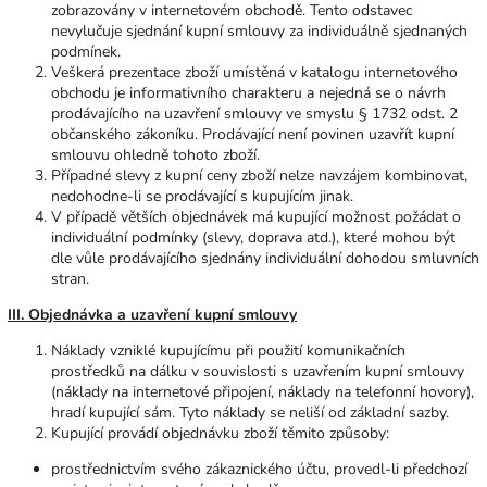
zobrazovány v internetovém obchodě. Tento odstavec
nevylučuje sjednání kupní smlouvy za individuálně sjednaných
podmínek.
Veškerá prezentace zboží umístěná v katalogu internetového
obchodu je informativního charakteru a nejedná se o návrh
prodávajícího na uzavření smlouvy ve smyslu § 1732 odst. 2
občanského zákoníku. Prodávající není povinen uzavřít kupní
smlouvu ohledně tohoto zboží.
Případné slevy z kupní ceny zboží nelze navzájem kombinovat,
nedohodne-li se prodávající s kupujícím jinak.
V případě větších objednávek má kupující možnost požádat o
individuální podmínky (slevy, doprava atd.), které mohou být
dle vůle prodávajícího sjednány individuální dohodou smluvních
stran.
III. Objednávka a uzavření kupní smlouvy
Náklady vzniklé kupujícímu při použití komunikačních
prostředků na dálku v souvislosti s uzavřením kupní smlouvy
(náklady na internetové připojení, náklady na telefonní hovory),
hradí kupující sám. Tyto náklady se neliší od základní sazby.
Kupující provádí objednávku zboží těmito způsoby:
prostřednictvím svého zákaznického účtu, provedl-li předchozí