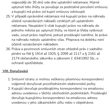
nejpozději do 30 dnů ode dne uplatnění reklamace. Marné
uplynutí této lhůty se považuje za podstatné porušení smlouvy
a kupující má právo od kupní smlouvy odstoupit.
V případě oprávněné reklamace má kupující právo na náhradu
účelně vynaložených nákladů vzniklých při uplatněním
reklamace. Neuplatní-li však kupující právo na náhradu do
jednoho měsíce po uplynutí lhůty, ve které je třeba vytknout
vadu, soud právo nepřizná, pokud prodávající namítne, že právo
na náhradu nebylo uplatněno včas. Přeprava na dobírku není
účelně vynaloženým nákladem.
Práva a povinnosti smluvních stran ohledně práv z vadného
plnění se řídí § 1914 až 1925, § 2099 až 2117 a § 2161 až
2174 občanského zákoníku a zákonem č. 634/1992 Sb., o
ochraně spotřebitele.
VIII. Doručování
Smluvní strany si mohou veškerou písemnou korespondenci
vzájemně doručovat prostřednictvím elektronické pošty.
Kupující doručuje prodávajícímu korespondenci na emailovou
adresu uvedenou v těchto obchodních podmínkách. Prodávající
doručuje kupujícímu korespondenci na emailovou adresu
uvedenou v jeho zákaznickém účtu nebo v objednávce.