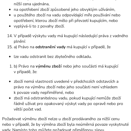
nižší cena ujednána,
na opotřebení zboží způsobené jeho obvyklým užíváním,
u použitého zboží na vadu odpovídající míře používání nebo
opotřebení, kterou zboží mělo při převzetí kupujícím, nebo
vyplývá-li to z povahy zboží.
V případě výskytu vady má kupující následující práva z vadného
plnění:
a) Právo na
odstranění vady
má kupující v případě, že
lze vadu odstranit bez zbytečného odkladu.
b) Právo na
výměnu zboží
nebo jeho součásti má kupující
v případě, že:
zboží nemá vlastnosti uvedené v předchozích odstavcích a
právo na výměnu zboží nebo jeho součásti není vzhledem
k povaze vady nepřiměřené, nebo
zboží má odstranitelnou vadu, pokud kupující nemůže zboží
řádně užívat pro opakovaný výskyt vady po opravě nebo pro
větší počet vad.
Požadovat výměnu zboží nelze u zboží prodávaného za nižší cenu
nebo v případě, že by výměna zboží byla neúměrná povaze vyskytnuté
vady. Namísto toho můžete požadovat přiměřenou slevu.