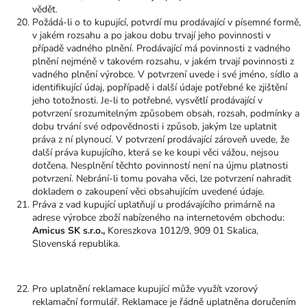
vědět.
Požádá-li o to kupující, potvrdí mu prodávající v písemné formě,
v jakém rozsahu a po jakou dobu trvají jeho povinnosti v
případě vadného plnění. Prodávající má povinnosti z vadného
plnění nejméně v takovém rozsahu, v jakém trvají povinnosti z
vadného plnění výrobce. V potvrzení uvede i své jméno, sídlo a
identifikující údaj, popřípadě i další údaje potřebné ke zjištění
jeho totožnosti. Je-li to potřebné, vysvětlí prodávající v
potvrzení srozumitelným způsobem obsah, rozsah, podmínky a
dobu trvání své odpovědnosti i způsob, jakým lze uplatnit
práva z ní plynoucí. V potvrzení prodávající zároveň uvede, že
další práva kupujícího, která se ke koupi věci vážou, nejsou
dotčena. Nesplnění těchto povinností není na újmu platnosti
potvrzení. Nebrání-li tomu povaha věci, lze potvrzení nahradit
dokladem o zakoupení věci obsahujícím uvedené údaje.
Práva z vad kupující uplatňují u prodávajícího primárně na
adrese výrobce zboží nabízeného na internetovém obchodu:
Amicus SK s.r.o.,
Koreszkova 1012/9, 909 01 Skalica,
Slovenská republika.
Pro uplatnění reklamace kupující může využít vzorový
reklamační formulář. Reklamace je řádně uplatněna doručením