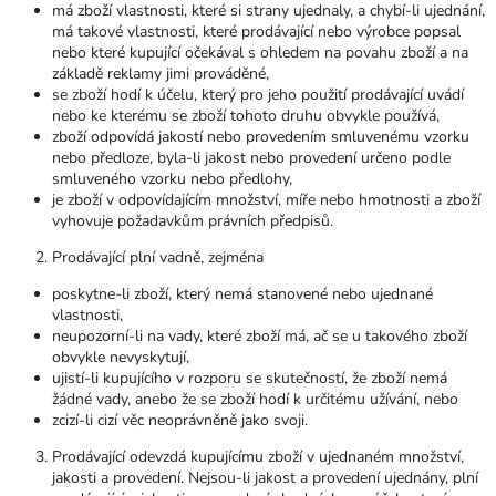
má zboží vlastnosti, které si strany ujednaly, a chybí-li ujednání,
má takové vlastnosti, které prodávající nebo výrobce popsal
nebo které kupující očekával s ohledem na povahu zboží a na
základě reklamy jimi prováděné,
se zboží hodí k účelu, který pro jeho použití prodávající uvádí
nebo ke kterému se zboží tohoto druhu obvykle používá,
zboží odpovídá jakostí nebo provedením smluvenému vzorku
nebo předloze, byla-li jakost nebo provedení určeno podle
smluveného vzorku nebo předlohy,
je zboží v odpovídajícím množství, míře nebo hmotnosti a zboží
vyhovuje požadavkům právních předpisů.
Prodávající plní vadně, zejména
poskytne-li zboží, který nemá stanovené nebo ujednané
vlastnosti,
neupozorní-li na vady, které zboží má, ač se u takového zboží
obvykle nevyskytují,
ujistí-li kupujícího v rozporu se skutečností, že zboží nemá
žádné vady, anebo že se zboží hodí k určitému užívání, nebo
zcizí-li cizí věc neoprávněně jako svoji.
Prodávající odevzdá kupujícímu zboží v ujednaném množství,
jakosti a provedení. Nejsou-li jakost a provedení ujednány, plní