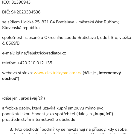
IČO: 31390943
DIČ: SK2020334536
se sídlem Lidická 25, 821 04 Bratislava - městská část Ružinov,
Slovenská republika
společnosti zapsané u Okresního soudu Bratislava I, oddíl Sro, vložka
č. 8569/B
e-mail: iqline@elektrickyradiator.cz
telefon: +420 210 012 135
webová stránka:
www.
elektrickyradiator.cz
(dále je „
internetový
obchod
“)
(dále jen „
prodávající
“)
a fyzické osoby, která uzavírá kupní smlouvu mimo svoji
podnikatelskou činnost jako spotřebitel (dále jen „
kupující
“)
prostřednictvím internetového obchodu.
Tyto obchodní podmínky se nevztahují na případy, kdy osoba,