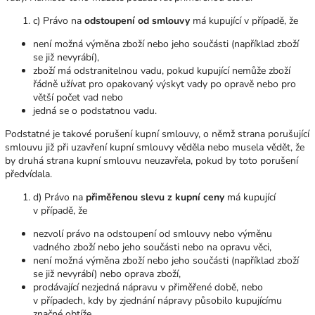
c) Právo na
odstoupení od smlouvy
má kupující v případě, že
není možná výměna zboží nebo jeho součásti (například zboží
se již nevyrábí),
zboží má odstranitelnou vadu, pokud kupující nemůže zboží
řádně užívat pro opakovaný výskyt vady po opravě nebo pro
větší počet vad nebo
jedná se o podstatnou vadu.
Podstatné je takové porušení kupní smlouvy, o němž strana porušující
smlouvu již při uzavření kupní smlouvy věděla nebo musela vědět, že
by druhá strana kupní smlouvu neuzavřela, pokud by toto porušení
předvídala.
d) Právo na
přiměřenou slevu z kupní ceny
má kupující
v případě, že
nezvolí právo na odstoupení od smlouvy nebo výměnu
vadného zboží nebo jeho součásti nebo na opravu věci,
není možná výměna zboží nebo jeho součásti (například zboží
se již nevyrábí) nebo oprava zboží,
prodávající nezjedná nápravu v přiměřené době, nebo
v případech, kdy by zjednání nápravy působilo kupujícímu
značné obtíže.