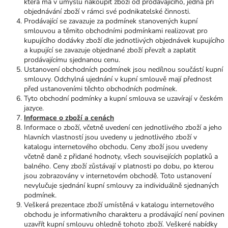
která má v úmyslu nakoupit zboží od prodávajícího, jedná při
objednávání zboží v rámci své podnikatelské činnosti.
Prodávající se zavazuje za podmínek stanovených kupní
smlouvou a těmito obchodními podmínkami realizovat pro
kupujícího dodávky zboží dle jednotlivých objednávek kupujícího
a kupující se zavazuje objednané zboží převzít a zaplatit
prodávajícímu sjednanou cenu.
Ustanovení obchodních podmínek jsou nedílnou součástí kupní
smlouvy. Odchylná ujednání v kupní smlouvě mají přednost
před ustanoveními těchto obchodních podmínek.
Tyto obchodní podmínky a kupní smlouva se uzavírají v českém
jazyce.
Informace o zboží a cenách
Informace o zboží, včetně uvedení cen jednotlivého zboží a jeho
hlavních vlastností jsou uvedeny u jednotlivého zboží v
katalogu internetového obchodu. Ceny zboží jsou uvedeny
včetně daně z přidané hodnoty, všech souvisejících poplatků a
balného. Ceny zboží zůstávají v platnosti po dobu, po kterou
jsou zobrazovány v internetovém obchodě. Toto ustanovení
nevylučuje sjednání kupní smlouvy za individuálně sjednaných
podmínek.
Veškerá prezentace zboží umístěná v katalogu internetového
obchodu je informativního charakteru a prodávající není povinen
uzavřít kupní smlouvu ohledně tohoto zboží. Veškeré nabídky