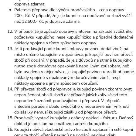
doprava zdarma;
Paletová přeprava dle výběru prodávajícího - cena dopravy
200,- Kč. V případě, že je je kupní cena dodávaného zboží
vyšší
než 12.500,- Kč, je doprava zdarma.
V případě, že je způsob dopravy smluven na základě zvláštního
požadavku kupujícího, nese kupující riziko a případné dodatečné
náklady spojené s tímto způsobem dopravy.
Je-li prodávající podle kupní smlouvy povinen dodat zboží na
místo určené kupujícím v objednávce, je kupující povinen převzít
zboží při dodání. V případě, že je z důvodů na straně kupujícího
nutno zboží doručovat opakovaně nebo jiným způsobem, než
bylo uvedeno v objednávce, je kupující povinen uhradit případné
náklady spojené s opakovaným doručováním zboží, resp.
náklady spojené s jiným způsobem doručení.
Při převzetí zboží od přepravce je kupující povinen zkontrolovat
neporušenost obalů zboží a v případě jakýchkoliv závad toto
neprodleně oznámit prodávajícímu i přepravci. V případě
shledání porušení obalu svědčícího o neoprávněném vniknutí
do zásilky nemusí kupující zásilku od přepravce převzít.
Prodávající vystaví kupujícímu daňový doklad – fakturu. Daňový
doklad je odeslán na emailovou adresu kupujícího.
Kupující nabývá vlastnické právo ke zboží zaplacením celé kupní
ceny za zboží, včetně nákladů na dodání, nejdříve však