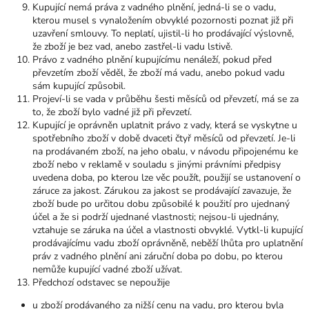
Kupující nemá práva z vadného plnění, jedná-li se o vadu,
kterou musel s vynaložením obvyklé pozornosti poznat již při
uzavření smlouvy. To neplatí, ujistil-li ho prodávající výslovně,
že zboží je bez vad, anebo zastřel-li vadu lstivě.
Právo z vadného plnění kupujícímu nenáleží, pokud před
převzetím zboží věděl, že zboží má vadu, anebo pokud vadu
sám kupující způsobil.
Projeví-li se vada v průběhu šesti měsíců od převzetí, má se za
to, že zboží bylo vadné již při převzetí.
Kupující je oprávněn uplatnit právo z vady, která se vyskytne u
spotřebního zboží v době dvaceti čtyř měsíců od převzetí. Je-li
na prodávaném zboží, na jeho obalu, v návodu připojenému ke
zboží nebo v reklamě v souladu s jinými právními předpisy
uvedena doba, po kterou lze věc použít, použijí se ustanovení o
záruce za jakost. Zárukou za jakost se prodávající zavazuje, že
zboží bude po určitou dobu způsobilé k použití pro ujednaný
účel a že si podrží ujednané vlastnosti; nejsou-li ujednány,
vztahuje se záruka na účel a vlastnosti obvyklé. Vytkl-li kupující
prodávajícímu vadu zboží oprávněně, neběží lhůta pro uplatnění
práv z vadného plnění ani záruční doba po dobu, po kterou
nemůže kupující vadné zboží užívat.
Předchozí odstavec se nepoužije
u zboží prodávaného za nižší cenu na vadu, pro kterou byla