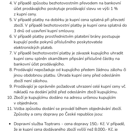
V případě způsobu bezhotovostním převodem na bankovní
účet prodávajícího poskytuje prodávající slevu ve výši 1 %
z kupní ceny.
V případě platby na dobírku je kupní cena splatná při převzetí
zboží. V případě bezhotovostní platby je kupní cena splatná do
3 dnů od uzavření kupní smlouvy.
V případě platby prostřednictvím platební brány postupuje
kupující podle pokynů příslušného poskytovatele
elektronických plateb.
V případě bezhotovostní platby je závazek kupujícího uhradit
kupní cenu splněn okamžikem připsání příslušné částky na
bankovní účet prodávajícího.
Prodávající nepožaduje od kupujícího předem žádnou zálohu či
jinou obdobnou platbu. Úhrada kupní ceny před odesláním
zboží není zálohou.
Prodávající je oprávněn požadovat uhrazení celé kupní ceny vč.
nákladů na dodání ještě před odesláním zboží kupujícímu.
Zboží je kupujícímu dodáno na adresu určenou kupujícím
v objednávce.
Volba způsobu dodání se provádí během objednávání zboží.
Způsoby a ceny dopravy po České republice jsou:
Dopravní služba Toptrans - cena dopravy 150,- Kč. V případě,
že je kupní cena dodávaného zboží
vyšší než 8.000,- Kč, je