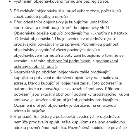
vyplněním objednávkového formuláře bez registrace.
Při zadávání objednávky si kupující vybere zboží, počet kusů
zboží, způsob platby a doručení.
Před odesláním objednávky je kupujícímu umožněno
kontrolovat a měnit údaje, které do objednávky vložil.
Objednávku odešle kupující prodávajícímu kliknutím na tlačítko
„Odeslat objednávku“. Údaje uvedené v objednávce jsou
prodávajícím považovány za správné. Podmínkou platnosti
objednávky je vyplnění všech povinných údajů v
objednávkovém formuláři a potvrzení kupujícího o tom, že se
seznámil s těmito
obchodními podmínkami
a
podmínkami
ochrany osobních údajů
.
Neprodleně po obdržení objednávky zašle prodávající
kupujícímu potvrzení o obdržení objednávky na emailovou
adresu, kterou kupující při objednání zadal. Toto potvrzení je
automatické a nepovažuje se za uzavření smlouvy. Přílohou
potvrzení jsou aktuální obchodní podmínky prodávajícího. Kupní
smlouva je uzavřena až po přijetí objednávky prodávajícím.
Oznámení o přijetí objednávky je doručeno na emailovou
adresu kupujícího.
V případě, že některý z požadavků uvedených v objednávce
nemůže prodávající splnit, zašle kupujícímu na jeho emailovou
adresu pozměněnou nabídku. Pozměněná nabídka se považuje