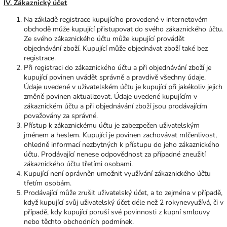
IV. Zákaznický účet
Na základě registrace kupujícího provedené v internetovém
obchodě může kupující přistupovat do svého zákaznického účtu.
Ze svého zákaznického účtu může kupující provádět
objednávání zboží. Kupující může objednávat zboží také bez
registrace.
Při registraci do zákaznického účtu a při objednávání zboží je
kupující povinen uvádět správně a pravdivě všechny údaje.
Údaje uvedené v uživatelském účtu je kupující při jakékoliv jejich
změně povinen aktualizovat. Údaje uvedené kupujícím v
zákaznickém účtu a při objednávání zboží jsou prodávajícím
považovány za správné.
Přístup k zákaznickému účtu je zabezpečen uživatelským
jménem a heslem. Kupující je povinen zachovávat mlčenlivost,
ohledně informací nezbytných k přístupu do jeho zákaznického
účtu. Prodávající nenese odpovědnost za případné zneužití
zákaznického účtu třetími osobami.
Kupující není oprávněn umožnit využívání zákaznického účtu
třetím osobám.
Prodávající může zrušit uživatelský účet, a to zejména v případě,
když kupující svůj uživatelský účet déle než 2 rokynevyužívá, či v
případě, kdy kupující poruší své povinnosti z kupní smlouvy
nebo těchto obchodních podmínek.