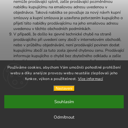
nemůže prodávající splnit, zašle prodávající pozměněnou
nabídku kupujícímu na emailovou adresu uvedenou v
objednávce. Taková nabídka se považuje za nový návrh kupní
smlouvy a kupní smlouva je uzavřena potvrzením kupujícího o
přijetí této nabídky prodávajícímu na jeho emailovou adresu
uvedenou v těchto obchodních podmínkách.
V případě, že došlo ke zjevné technické chybě na straně
prodávajícího při uvedení ceny zboží v internetovém obchodě,
nebo v průběhu objednávání, není prodávající povinen dodat
kupujícímu zboží za tuto zcela zjevně chybnou cenu. Prodávající
informuje kupujícího o chybě bez zbytečného odkladu a zašle
kupujícímu na jeho emailovou adresu pozměněnou nabídku.
Pozměněná nabídka se považuje za nový návrh kupní smlouvy
Používáme cookies, abychom Vám umožnili pohodlné prohlížení
a kupní smlouva je v takovém případě uzavřena potvrzením o
webu a díky analýze provozu webu neustále zlepšovali jeho
přijetí kupujícím na emailovou adresu prodávajícího.
funkce, výkon a použitelnost.
Více informací
IV. Zákaznický účet a údaje kupujícího
Nastavení
Na základě registrace provedené kupujícím v internetovém
Souhlasím
obchodě může kupující přistupovat do svého zákaznického účtu.
Ze svého zákaznického účtu může kupující provádět
objednávání zboží přes webový formulář. Kupující může
Odmítnout
objednávat zboží také bez registrace.
Při registraci do zákaznického účtu a při objednávání zboží je