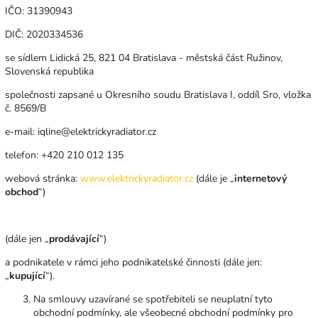
IČO: 31390943
DIČ: 2020334536
se sídlem Lidická 25, 821 04 Bratislava - městská část Ružinov,
Slovenská republika
společnosti zapsané u Okresního soudu Bratislava I, oddíl Sro, vložka
č. 8569/B
e-mail: i
qline@elektrickyradiator.cz
telefon: +420 210 012 135
webová stránka:
www.elektrickyradiator.cz
(dále je „
internetový
obchod
“)
(dále jen „
prodávající
“)
a podnikatele v rámci jeho podnikatelské činnosti (dále jen:
„
kupující
“).
Na smlouvy uzavírané se spotřebiteli se neuplatní tyto
obchodní podmínky, ale všeobecné obchodní podmínky pro