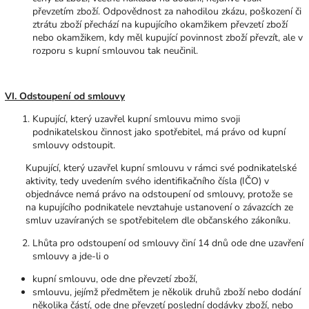
převzetím zboží. Odpovědnost za nahodilou zkázu, poškození či
ztrátu zboží přechází na kupujícího okamžikem převzetí zboží
nebo okamžikem, kdy měl kupující povinnost zboží převzít, ale v
rozporu s kupní smlouvou tak neučinil.
VI. Odstoupení od smlouvy
Kupující, který uzavřel kupní smlouvu mimo svoji
podnikatelskou činnost jako spotřebitel, má právo od kupní
smlouvy odstoupit.
Kupující, který uzavřel kupní smlouvu v rámci své podnikatelské
aktivity, tedy uvedením svého identifikačního čísla (IČO) v
objednávce nemá právo na odstoupení od smlouvy, protože se
na kupujícího podnikatele nevztahuje ustanovení o závazcích ze
smluv uzavíraných se spotřebitelem dle občanského zákoníku.
Lhůta pro odstoupení od smlouvy činí 14 dnů ode dne uzavření
smlouvy a jde-li o
kupní smlouvu, ode dne převzetí zboží,
smlouvu, jejímž předmětem je několik druhů zboží nebo dodání
několika částí, ode dne převzetí poslední dodávky zboží, nebo