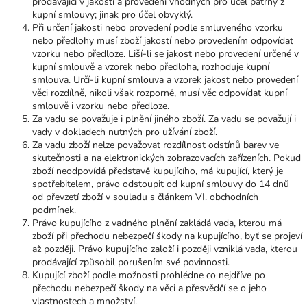
prodávající v jakosti a provedení vhodných pro účel patrný z
kupní smlouvy; jinak pro účel obvyklý.
Při určení jakosti nebo provedení podle smluveného vzorku
nebo předlohy musí zboží jakostí nebo provedením odpovídat
vzorku nebo předloze. Liší-li se jakost nebo provedení určené v
kupní smlouvě a vzorek nebo předloha, rozhoduje kupní
smlouva. Určí-li kupní smlouva a vzorek jakost nebo provedení
věci rozdílně, nikoli však rozporně, musí věc odpovídat kupní
smlouvě i vzorku nebo předloze.
Za vadu se považuje i plnění jiného zboží. Za vadu se považují i
vady v dokladech nutných pro užívání zboží.
Za vadu zboží nelze považovat rozdílnost odstínů barev ve
skutečnosti a na elektronických zobrazovacích zařízeních. Pokud
zboží neodpovídá představě kupujícího, má kupující, který je
spotřebitelem, právo odstoupit od kupní smlouvy do 14 dnů
od převzetí zboží v souladu s článkem VI. obchodních
podmínek.
Právo kupujícího z vadného plnění zakládá vada, kterou má
zboží při přechodu nebezpečí škody na kupujícího, byť se projeví
až později. Právo kupujícího založí i později vzniklá vada, kterou
prodávající způsobil porušením své povinnosti.
Kupující zboží podle možnosti prohlédne co nejdříve po
přechodu nebezpečí škody na věci a přesvědčí se o jeho
vlastnostech a množství.