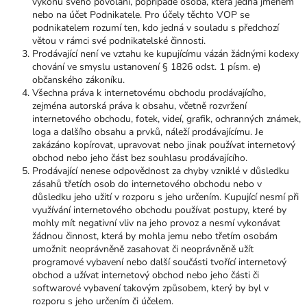
výkonu svého povolání, popřípadě osoba, která jedná jménem
nebo na účet Podnikatele. Pro účely těchto VOP se
podnikatelem rozumí ten, kdo jedná v souladu s předchozí
větou v rámci své podnikatelské činnosti.
Prodávající není ve vztahu ke kupujícímu vázán žádnými kodexy
chování ve smyslu ustanovení § 1826 odst. 1 písm. e)
občanského zákoníku.
Všechna práva k internetovému obchodu prodávajícího,
zejména autorská práva k obsahu, včetně rozvržení
internetového obchodu, fotek, videí, grafik, ochranných známek,
loga a dalšího obsahu a prvků, náleží prodávajícímu. Je
zakázáno kopírovat, upravovat nebo jinak používat internetový
obchod nebo jeho část bez souhlasu prodávajícího.
Prodávající nenese odpovědnost za chyby vzniklé v důsledku
zásahů třetích osob do internetového obchodu nebo v
důsledku jeho užití v rozporu s jeho určením. Kupující nesmí při
využívání internetového obchodu používat postupy, které by
mohly mít negativní vliv na jeho provoz a nesmí vykonávat
žádnou činnost, která by mohla jemu nebo třetím osobám
umožnit neoprávněně zasahovat či neoprávněně užít
programové vybavení nebo další součásti tvořící internetový
obchod a užívat internetový obchod nebo jeho části či
softwarové vybavení takovým způsobem, který by byl v
rozporu s jeho určením či účelem.