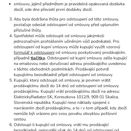
smlouvu, jejímž předmětem je pravidelná opakovaná dodávka
zboží, ode dne převzetí první dodávky zboží.
Aby byla dodržena lhůta pro odstoupení od této smlouvy,
postačuje odeslat odstoupení od smlouvy před uplynutím
příslušné lhůty.
Spotřebitel může odstoupit od smlouvy jakýmkoli
jednoznačným prohlášením učiněným vůči podnikateli. Pro
odstoupení od kupní smlouvy může kupující využít vzorový
formulář k odstoupení
od smlouvy poskytovaný prodávajícím,
případně
tlačítko
. Odstoupení od kupní smlouvy zašle kupující
na emailovou nebo doručovací adresu prodávajícího uvedenou
v těchto obchodních podmínkách. Prodávající potvrdí
kupujícímu bezodkladně přijetí odstoupení od smlouvy.
Kupující, který odstoupil od smlouvy, je povinen vrátit
prodávajícímu zboží do 14 dnů od odstoupení od smlouvy
prodávajícímu. Kupující vrátí prodávajícímu zboží na adresu:
ElektrickyRadiator.SK
,
Koreszkova 1012/9, 909 01 Skalica,
Slovenská republika. Kupující nese náklady spojené s
navrácením zboží prodávajícímu, a to i v tom případě, kdy zboží
nemůže být vráceno pro svou povahu obvyklou poštovní
cestou.
Odstoupí-li kupující od smlouvy, vrátí mu prodávající
bezodkladně, nejpozději však do 14 dnů od odstoupení od