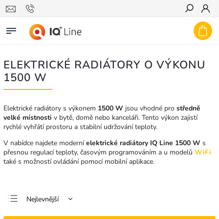
Hledat
ELEKTRICKÉ RADIÁTORY O VÝKONU
1500 W
Elektrické radiátory s výkonem
1500 W
jsou vhodné pro
středně
velké místnosti
v bytě, domě nebo kanceláři. Tento výkon zajistí
rychlé vyhřátí prostoru a stabilní udržování teploty.
V nabídce najdete moderní
elektrické radiátory IQ Line 1500 W
s
přesnou regulací teploty, časovým programováním a u modelů
WiFi
také s možností ovládání pomocí mobilní aplikace.
Nejlevnější
Nejdražší