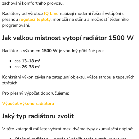
zachování komfortního provozu.
Radiátory od výrobce
IQ Line
nabízejí moderní řešení vytápění s
přesnou
regulací teploty
, montáží na stěnu a možností týdenního
programování.
Jak velkou místnost vytopí radiátor 1500 W
Radiátor s výkonem
1500 W
je vhodný přibližně pro:
cca
13–18 m²
cca
26–38 m³
Konkrétní výkon závisí na zateplení objektu, výšce stropu a tepelných
ztrátách.
Pro přesný výpočet doporučujeme:
Výpočet výkonu radiátoru
Jaký typ radiátoru zvolit
V této kategorii můžete vybírat mezi dvěma typy akumulační náplně: