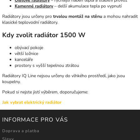
Olejové radiátory
– rychlejší náběh tepla a stabilní provoz
Kamenné radiátory
– delší akumulace tepla po vypnutí
Radiátory jsou určeny pro
trvalou montáž na stěnu
a mohou nahradit
klasické teplovodní radiátory.
Kdy zvolit radiátor 1500 W
obývací pokoje
větší ložnice
kanceláře
prostory s vyšší tepelnou ztrátou
Radiátory IQ Line nejsou určeny do vlhkého prostředí, jako jsou
koupelny.
Pokud si nejste jistí výběrem, doporučujeme:
Jak vybrat elektrický radiátor
INFORMACE PRO VÁS
Doprava a platba
Slevy